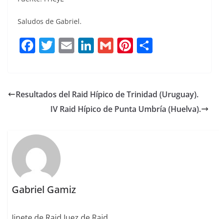
Saludos de Gabriel.
F
T
E
Li
G
Pi
C
a
w
m
n
m
n
o
c
it
ai
k
ai
te
m
e
te
l
e
l
re
p
Resultados del Raid Hípico de Trinidad (Uruguay).
b
r
dI
st
a
IV Raid Hípico de Punta Umbría (Huelva).
o
n
rt
o
ir
k
Gabriel Gamiz
Jinete de Raid Juez de Raid