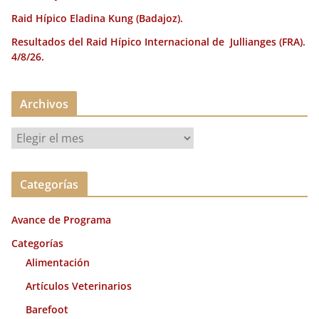
Raid Hípico Eladina Kung (Badajoz).
Resultados del Raid Hípico Internacional de Jullianges (FRA).
4/8/26.
Archivos
A
r
c
Categorías
h
i
Avance de Programa
v
o
Categorías
s
Alimentación
Artículos Veterinarios
Barefoot