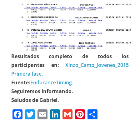
Resultados completo de todos los
participantes en:
Xinzo_Camp_Jovenes_2015
Primera fase.
Fuente:
EnduranceTiming.
Seguiremos informando.
Saludos de Gabriel.
F
T
E
Li
G
Pi
C
a
w
m
n
m
n
o
c
it
ai
k
ai
te
m