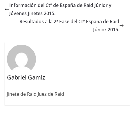
e
te
l
e
l
re
p
Información del Ctº de España de Raid Júnior y
b
r
dI
st
a
Jóvenes Jinetes 2015.
o
n
rt
Resultados a la 2ª Fase del Ctº España de Raid
o
ir
Júnior 2015.
k
Gabriel Gamiz
Jinete de Raid Juez de Raid