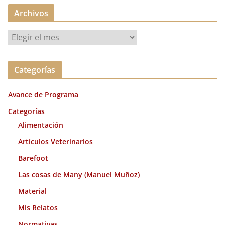
Archivos
A
r
c
Categorías
h
i
Avance de Programa
v
o
Categorías
s
Alimentación
Artículos Veterinarios
Barefoot
Las cosas de Many (Manuel Muñoz)
Material
Mis Relatos
Normativas