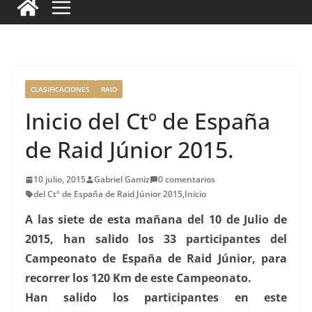
c
it
ai
k
ai
te
m
e
te
l
e
l
re
p
b
r
dI
st
a
o
n
rt
o
ir
CLASIFICACIONES
RAID
k
Inicio del Ctº de España
de Raid Júnior 2015.
10 julio, 2015
Gabriel Gamiz
0 comentarios
del Ctº de España de Raid Júnior 2015
,
Inicio
A las siete de esta mañana del 10 de Julio de
2015, han salido los 33 participantes del
Campeonato de España de Raid Júnior, para
recorrer los 120 Km de este Campeonato.
Han salido los participantes en este