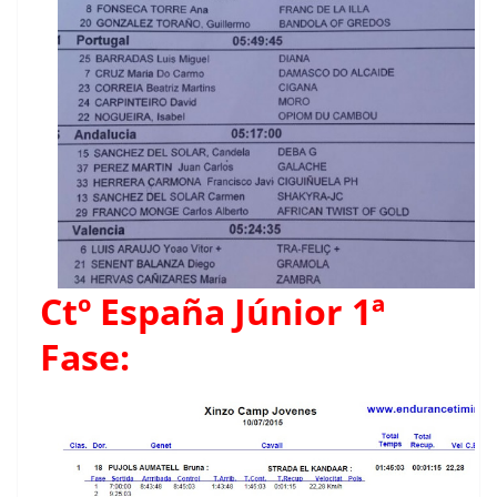
Ctº España Júnior 1ª
Fase: