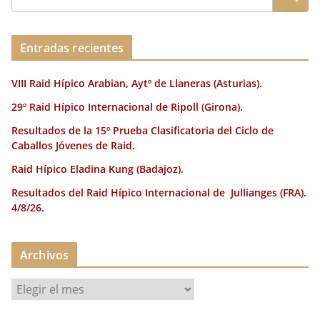
Entradas recientes
VIII Raid Hípico Arabian, Aytº de Llaneras (Asturias).
29º Raid Hípico Internacional de Ripoll (Girona).
Resultados de la 15º Prueba Clasificatoria del Ciclo de
Caballos Jóvenes de Raid.
Raid Hípico Eladina Kung (Badajoz).
Resultados del Raid Hípico Internacional de Jullianges (FRA).
4/8/26.
Archivos
A
r