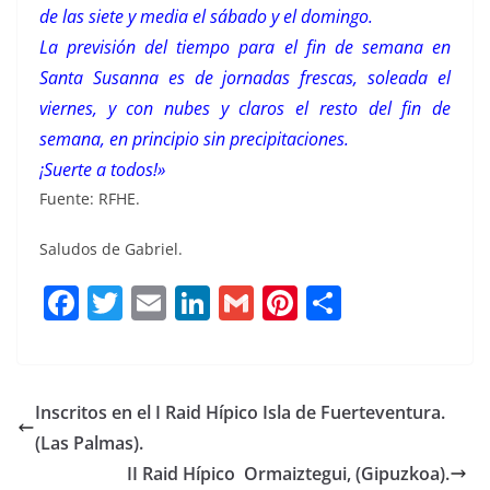
de las siete y media el sábado y el domingo.
La previsión del tiempo para el fin de semana en
Santa Susanna es de jornadas frescas, soleada el
viernes, y con nubes y claros el resto del fin de
semana, en principio sin precipitaciones.
¡Suerte a todos!»
Fuente: RFHE.
Saludos de Gabriel.
F
T
E
Li
G
Pi
C
a
w
m
n
m
n
o
c
it
ai
k
ai
te
m
e
te
l
e
l
re
p
Inscritos en el I Raid Hípico Isla de Fuerteventura.
b
r
dI
st
a
(Las Palmas).
o
n
rt
II Raid Hípico Ormaiztegui, (Gipuzkoa).