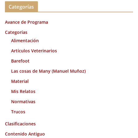
c
Categorías
h
i
Avance de Programa
v
o
Categorías
s
Alimentación
Artículos Veterinarios
Barefoot
Las cosas de Many (Manuel Muñoz)
Material
Mis Relatos
Normativas
Trucos
Clasificaciones
Contenido Antiguo