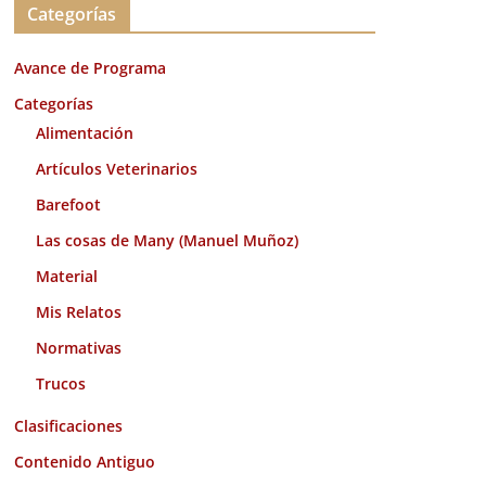
Categorías
h
i
Avance de Programa
v
o
Categorías
s
Alimentación
Artículos Veterinarios
Barefoot
Las cosas de Many (Manuel Muñoz)
Material
Mis Relatos
Normativas
Trucos
Clasificaciones
Contenido Antiguo