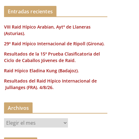
k
Entradas recientes
VIII Raid Hípico Arabian, Aytº de Llaneras
(Asturias).
29º Raid Hípico Internacional de Ripoll (Girona).
Resultados de la 15º Prueba Clasificatoria del
Ciclo de Caballos Jóvenes de Raid.
Raid Hípico Eladina Kung (Badajoz).
Resultados del Raid Hípico Internacional de
Jullianges (FRA). 4/8/26.
Archivos
A
r
c