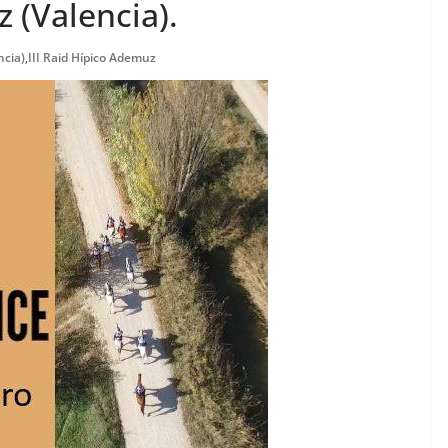
z (Valencia).
ncia)
,
III Raid Hípico Ademuz