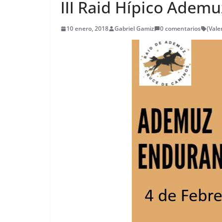
III Raid Hípico Ademu
10 enero, 2018
Gabriel Gamiz
0 comentarios
(Vale