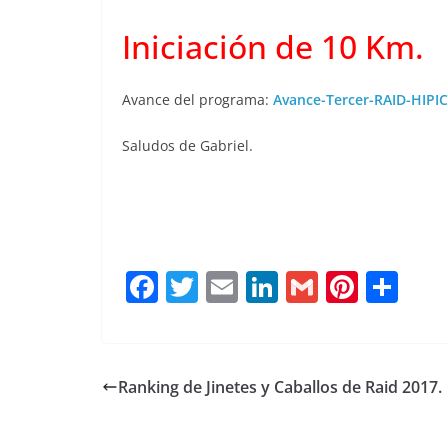
Iniciación de 10 Km.
Avance del programa:
Avance-Tercer-RAID-HIP
Saludos de Gabriel.
F
T
E
Li
G
Pi
C
a
w
m
n
m
n
o
c
it
ai
k
ai
te
m
e
te
l
e
l
re
p
Ranking de Jinetes y Caballos de Raid 2017.
b
r
dI
st
a
o
n
rt