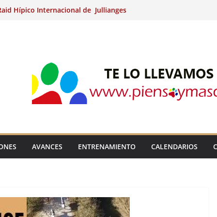
aid Hípico Internacional de Jullianges
Arabian, Aytº de Llaneras (Asturias).
Internacional de Ripoll (Girona).
 15º Prueba Clasificatoria del Ciclo de
 de Raid.
ina Kung (Badajoz).
IONES
AVANCES
ENTRENAMIENTO
CALENDARIOS