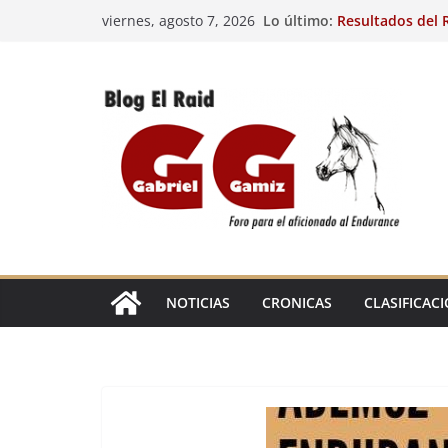
Saltar
Lo último:
Resultados del R
viernes, agosto 7, 2026
al
(FRA). 4/8/26.
VIII Raid Hípico 
contenido
29º Raid Hípico 
Resultados de la
Caballos Jóvenes
Raid Hípico Elad
EL
RAID
NOTICIAS
CRONICAS
CLASIFICAC