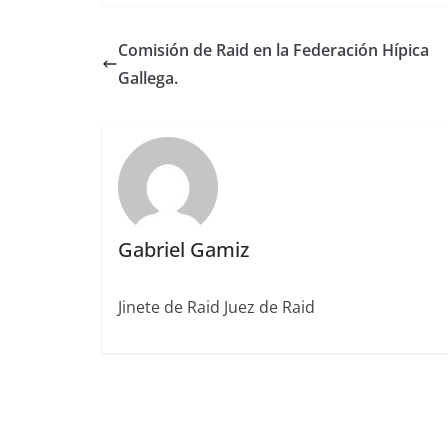
c
it
ai
k
ai
te
m
e
te
l
e
l
re
p
Comisión de Raid en la Federación Hípica
b
r
dI
st
a
Gallega.
o
n
rt
o
ir
k
Gabriel Gamiz
Jinete de Raid Juez de Raid