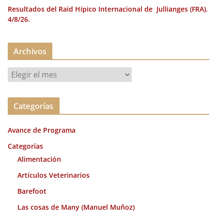
Resultados del Raid Hípico Internacional de Jullianges (FRA).
4/8/26.
Archivos
A
r
c
Categorías
h
i
Avance de Programa
v
o
Categorías
s
Alimentación
Artículos Veterinarios
Barefoot
Las cosas de Many (Manuel Muñoz)