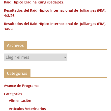
Raid Hípico Eladina Kung (Badajoz).
Resultados del Raid Hípico Internacional de Jullianges (FRA).
4/8/26.
Resultados del Raid Hípico Internacional de Jullianges (FRA).
3/8/26.
Archivos
A
r
c
Categorías
h
i
Avance de Programa
v
o
Categorías
s
Alimentación
Artículos Veterinarios