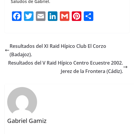
Saludos de Gabriel.
F
T
E
Li
G
Pi
C
a
w
m
n
m
n
o
c
it
ai
k
ai
te
m
e
te
l
e
l
re
p
Resultados del XI Raid Hípico Club El Corzo
b
r
dI
st
a
(Badajoz).
o
n
rt
Resultados del V Raid Hípico Centro Ecuestre 2002.
o
ir
Jerez de la Frontera (Cádiz).
k
Gabriel Gamiz