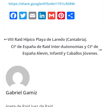
https://share.google/
IIY5oNri1751LR5RM
F
T
E
Li
G
Pi
C
a
w
m
n
m
n
o
c
it
ai
k
ai
te
m
e
te
l
e
l
re
p
VIII Raid Hípico Playa de Laredo (Cantabria).
b
r
dI
st
a
Ctº de España de Raid Inter-Autonomias y Ctº de
o
n
rt
España Alevin, Infantil y Caballos Jóvenes.
o
ir
k
Gabriel Gamiz
Jinete de Raid Juez de Raid