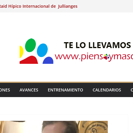
aid Hípico Internacional de Jullianges
Arabian, Aytº de Llaneras (Asturias).
Internacional de Ripoll (Girona).
 15º Prueba Clasificatoria del Ciclo de
 de Raid.
ina Kung (Badajoz).
IONES
AVANCES
ENTRENAMIENTO
CALENDARIOS