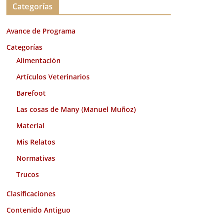
Categorías
h
i
Avance de Programa
v
o
Categorías
s
Alimentación
Artículos Veterinarios
Barefoot
Las cosas de Many (Manuel Muñoz)
Material
Mis Relatos
Normativas
Trucos
Clasificaciones
Contenido Antiguo