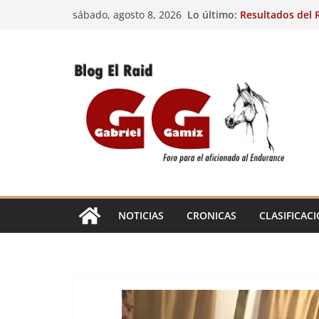
Saltar
Lo último:
Resultados del R
sábado, agosto 8, 2026
al
(FRA). 4/8/26.
VIII Raid Hípico 
contenido
29º Raid Hípico 
Resultados de la
Caballos Jóvenes
Raid Hípico Elad
EL
RAID
NOTICIAS
CRONICAS
CLASIFICAC