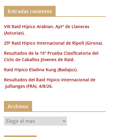
k
Entradas recientes
VIII Raid Hípico Arabian, Aytº de Llaneras
(Asturias).
29º Raid Hípico Internacional de Ripoll (Girona).
Resultados de la 15º Prueba Clasificatoria del
Ciclo de Caballos Jóvenes de Raid.
Raid Hípico Eladina Kung (Badajoz).
Resultados del Raid Hípico Internacional de
Jullianges (FRA). 4/8/26.
Archivos
A
r
c