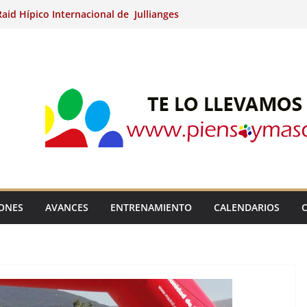
aid Hípico Internacional de Jullianges
Arabian, Aytº de Llaneras (Asturias).
Internacional de Ripoll (Girona).
 15º Prueba Clasificatoria del Ciclo de
 de Raid.
ina Kung (Badajoz).
IONES
AVANCES
ENTRENAMIENTO
CALENDARIOS