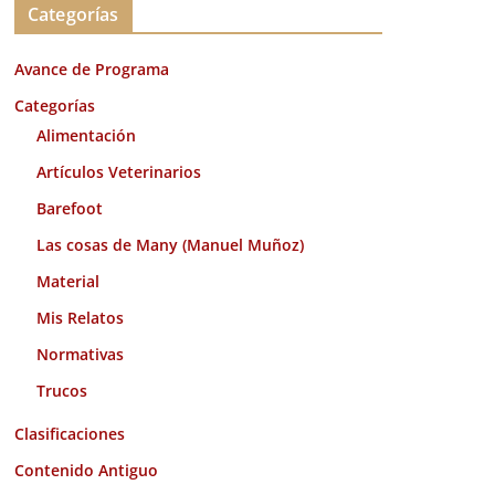
Categorías
h
i
Avance de Programa
v
o
Categorías
s
Alimentación
Artículos Veterinarios
Barefoot
Las cosas de Many (Manuel Muñoz)
Material
Mis Relatos
Normativas
Trucos
Clasificaciones
Contenido Antiguo