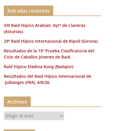
k
Entradas recientes
VIII Raid Hípico Arabian, Aytº de Llaneras
(Asturias).
29º Raid Hípico Internacional de Ripoll (Girona).
Resultados de la 15º Prueba Clasificatoria del
Ciclo de Caballos Jóvenes de Raid.
Raid Hípico Eladina Kung (Badajoz).
Resultados del Raid Hípico Internacional de
Jullianges (FRA). 4/8/26.
Archivos
A
r
c