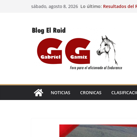
Saltar
Lo último:
Resultados del R
sábado, agosto 8, 2026
al
(FRA). 4/8/26.
VIII Raid Hípico 
contenido
29º Raid Hípico 
Resultados de la
Caballos Jóvenes
Raid Hípico Elad
EL
RAID
NOTICIAS
CRONICAS
CLASIFICAC