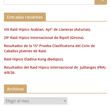
Entradas recientes
VIII Raid Hípico Arabian, Aytº de Llaneras (Asturias).
29º Raid Hípico Internacional de Ripoll (Girona).
Resultados de la 15º Prueba Clasificatoria del Ciclo de
Caballos Jóvenes de Raid.
Raid Hípico Eladina Kung (Badajoz).
Resultados del Raid Hípico Internacional de Jullianges (FRA).
4/8/26.
Archivos
A
r