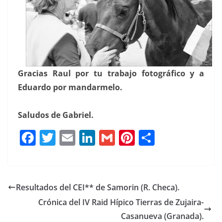
Gracias Raul por tu trabajo fotográfico y a
Eduardo por mandarmelo.
Saludos de Gabriel.
F
T
E
Li
G
Pi
C
a
w
m
n
m
n
o
c
it
ai
k
ai
te
m
e
te
l
e
l
re
p
Resultados del CEI** de Samorin (R. Checa).
b
r
dI
st
a
Crónica del IV Raid Hípico Tierras de Zujaira-
o
n
rt
Casanueva (Granada).