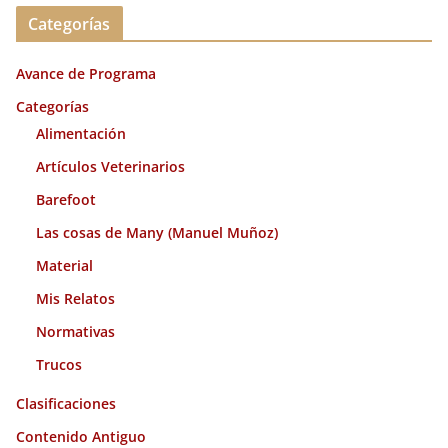
c
Categorías
h
i
Avance de Programa
v
o
Categorías
s
Alimentación
Artículos Veterinarios
Barefoot
Las cosas de Many (Manuel Muñoz)
Material
Mis Relatos
Normativas
Trucos
Clasificaciones
Contenido Antiguo