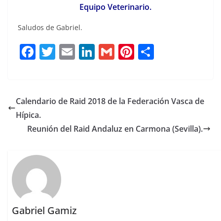
Equipo Veterinario.
Saludos de Gabriel.
F
T
E
Li
G
Pi
C
a
w
m
n
m
n
o
c
it
ai
k
ai
te
m
e
te
l
e
l
re
p
Calendario de Raid 2018 de la Federación Vasca de
b
r
dI
st
a
Hípica.
o
n
rt
Reunión del Raid Andaluz en Carmona (Sevilla).
o
ir
k
Gabriel Gamiz