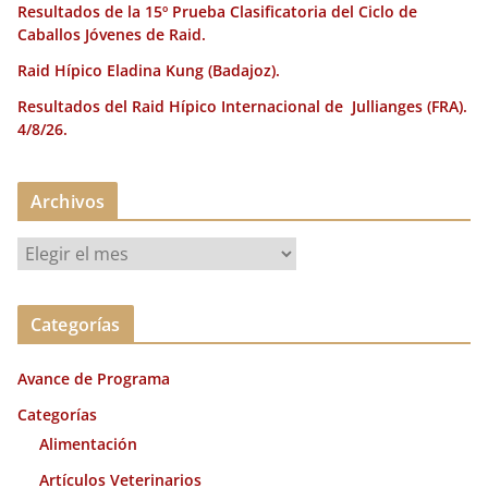
Resultados de la 15º Prueba Clasificatoria del Ciclo de
Caballos Jóvenes de Raid.
Raid Hípico Eladina Kung (Badajoz).
Resultados del Raid Hípico Internacional de Jullianges (FRA).
4/8/26.
Archivos
A
r
c
Categorías
h
i
Avance de Programa
v
o
Categorías
s
Alimentación
Artículos Veterinarios