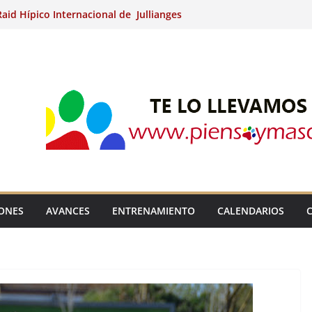
aid Hípico Internacional de Jullianges
Arabian, Aytº de Llaneras (Asturias).
Internacional de Ripoll (Girona).
 15º Prueba Clasificatoria del Ciclo de
 de Raid.
ina Kung (Badajoz).
IONES
AVANCES
ENTRENAMIENTO
CALENDARIOS