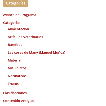
Categorías
h
i
Avance de Programa
v
o
Categorías
s
Alimentación
Artículos Veterinarios
Barefoot
Las cosas de Many (Manuel Muñoz)
Material
Mis Relatos
Normativas
Trucos
Clasificaciones
Contenido Antiguo