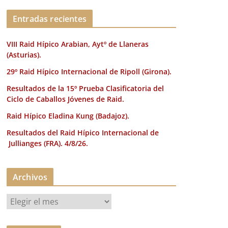
k
Entradas recientes
VIII Raid Hípico Arabian, Aytº de Llaneras
(Asturias).
29º Raid Hípico Internacional de Ripoll (Girona).
Resultados de la 15º Prueba Clasificatoria del
Ciclo de Caballos Jóvenes de Raid.
Raid Hípico Eladina Kung (Badajoz).
Resultados del Raid Hípico Internacional de
Jullianges (FRA). 4/8/26.
Archivos
A
r
c