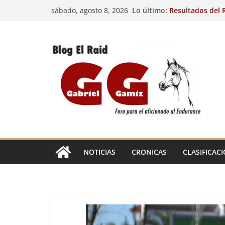
Saltar
Lo último:
Resultados del R
sábado, agosto 8, 2026
al
(FRA). 4/8/26.
VIII Raid Hípico 
contenido
29º Raid Hípico 
Resultados de la
Caballos Jóvenes
Raid Hípico Elad
EL
RAID
NOTICIAS
CRONICAS
CLASIFICAC