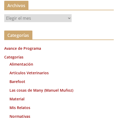
Archivos
A
r
c
Categorías
h
i
Avance de Programa
v
o
Categorías
s
Alimentación
Artículos Veterinarios
Barefoot
Las cosas de Many (Manuel Muñoz)
Material
Mis Relatos
Normativas