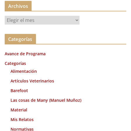
Archivos
A
r
c
Categorías
h
i
Avance de Programa
v
o
Categorías
s
Alimentación
Artículos Veterinarios
Barefoot
Las cosas de Many (Manuel Muñoz)
Material
Mis Relatos
Normativas