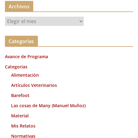
Archivos
A
r
c
Categorías
h
i
Avance de Programa
v
o
Categorías
s
Alimentación
Artículos Veterinarios
Barefoot
Las cosas de Many (Manuel Muñoz)
Material
Mis Relatos
Normativas