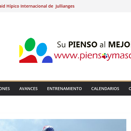
aid Hípico Internacional de Jullianges
nternacional de Ripoll (Girona).
15º Prueba Clasificatoria del Ciclo de
 de Raid.
ina Kung (Badajoz).
aid Hípico Internacional de Jullianges
IONES
AVANCES
ENTRENAMIENTO
CALENDARIOS