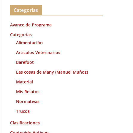
c
Categorías
h
i
Avance de Programa
v
o
Categorías
s
Alimentación
Artículos Veterinarios
Barefoot
Las cosas de Many (Manuel Muñoz)
Material
Mis Relatos
Normativas
Trucos
Clasificaciones
Contenido Antiguo