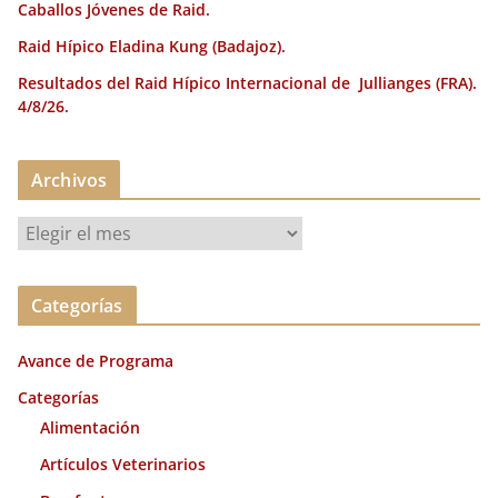
Caballos Jóvenes de Raid.
Raid Hípico Eladina Kung (Badajoz).
Resultados del Raid Hípico Internacional de Jullianges (FRA).
4/8/26.
Archivos
A
r
c
Categorías
h
i
Avance de Programa
v
o
Categorías
s
Alimentación
Artículos Veterinarios