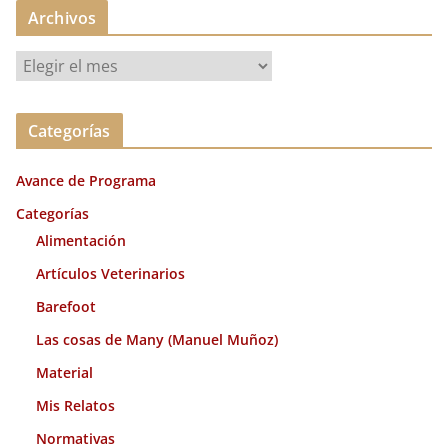
Archivos
A
r
c
Categorías
h
i
Avance de Programa
v
o
Categorías
s
Alimentación
Artículos Veterinarios
Barefoot
Las cosas de Many (Manuel Muñoz)
Material
Mis Relatos
Normativas