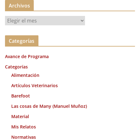
Archivos
A
r
c
Categorías
h
i
Avance de Programa
v
o
Categorías
s
Alimentación
Artículos Veterinarios
Barefoot
Las cosas de Many (Manuel Muñoz)
Material
Mis Relatos
Normativas