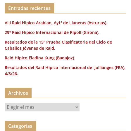
Entradas recientes
VIII Raid Hípico Arabian, Aytº de Llaneras (Asturias).
29º Raid Hípico Internacional de Ripoll (Girona).
Resultados de la 15º Prueba Clasificatoria del Ciclo de
Caballos Jóvenes de Raid.
Raid Hípico Eladina Kung (Badajoz).
Resultados del Raid Hípico Internacional de Jullianges (FRA).
4/8/26.
Archivos
A
r
c
Categorías
h