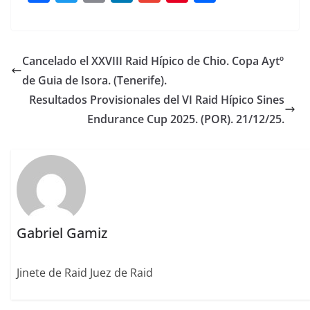
a
w
m
n
m
n
o
c
it
ai
k
ai
te
m
e
te
l
e
l
re
p
Cancelado el XXVIII Raid Hípico de Chio. Copa Aytº
b
r
dI
st
a
de Guia de Isora. (Tenerife).
o
n
rt
Resultados Provisionales del VI Raid Hípico Sines
o
ir
Endurance Cup 2025. (POR). 21/12/25.
k
Gabriel Gamiz
Jinete de Raid Juez de Raid