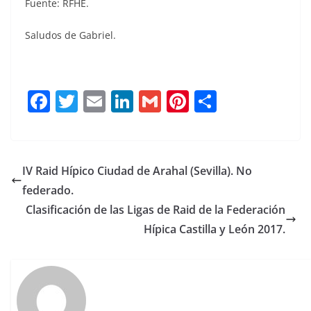
Fuente: RFHE.
Saludos de Gabriel.
F
T
E
Li
G
Pi
C
a
w
m
n
m
n
o
c
it
ai
k
ai
te
m
e
te
l
e
l
re
p
IV Raid Hípico Ciudad de Arahal (Sevilla). No
b
r
dI
st
a
federado.
o
n
rt
Clasificación de las Ligas de Raid de la Federación
o
ir
Hípica Castilla y León 2017.
k