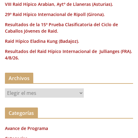
VIII Raid Hípico Arabian, Aytº de Llaneras (Asturias).
29º Raid Hípico Internacional de Ripoll (Girona).
Resultados de la 15º Prueba Clasificatoria del Ciclo de
Caballos Jóvenes de Raid.
Raid Hípico Eladina Kung (Badajoz).
Resultados del Raid Hípico Internacional de Jullianges (FRA).
4/8/26.
Archivos
A
r
c
Categorías
h
i
Avance de Programa
v