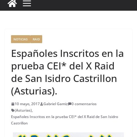
c
it
ai
k
ai
te
m
e
te
l
e
l
re
p
b
r
dI
st
a
o
n
rt
o
ir
NOTICIAS
RAID
k
Españoles Inscritos en la
prueba CEI* del X Raid
de San Isidro Castrillon
(Asturias).
10 mayo, 2017
Gabriel Gamiz
0 comentarios
(Asturias)
,
Españoles Inscritos en la prueba CEI* del X Raid de San Isidro
Castrillon