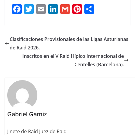
F
T
E
Li
G
Pi
C
a
w
m
n
m
n
o
c
it
ai
k
ai
te
m
e
te
l
e
l
re
p
Clasificaciones Provisionales de las Ligas Asturianas
b
r
dI
st
a
de Raid 2026.
o
n
rt
Inscritos en el V Raid Hípico Internacional de
o
ir
Centelles (Barcelona).
k
Gabriel Gamiz
Jinete de Raid Juez de Raid