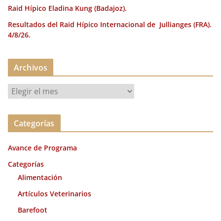
Raid Hípico Eladina Kung (Badajoz).
Resultados del Raid Hípico Internacional de Jullianges (FRA).
4/8/26.
Archivos
A
r
c
Categorías
h
i
Avance de Programa
v
o
Categorías
s
Alimentación
Artículos Veterinarios
Barefoot