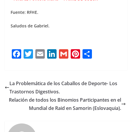
Fuente: RFHE.
Saludos de Gabriel.
F
T
E
Li
G
Pi
C
a
w
m
n
m
n
o
c
it
ai
k
ai
te
m
e
te
l
e
l
re
p
La Problemática de los Caballos de Deporte- Los
b
r
dI
st
a
Trastornos Digestivos.
o
n
rt
Relación de todos los Binomios Participantes en el
o
ir
Mundial de Raid en Samorin (Eslovaquia).
k