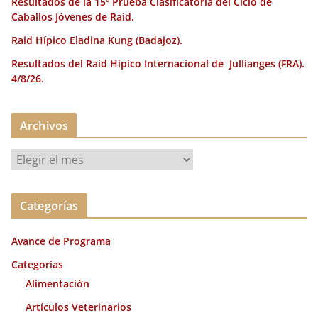
Resultados de la 15º Prueba Clasificatoria del Ciclo de
Caballos Jóvenes de Raid.
Raid Hípico Eladina Kung (Badajoz).
Resultados del Raid Hípico Internacional de Jullianges (FRA).
4/8/26.
Archivos
A
r
c
Categorías
h
i
Avance de Programa
v
o
Categorías
s
Alimentación
Artículos Veterinarios