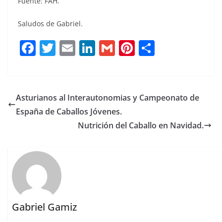
Fuente: FAH.
Saludos de Gabriel.
F
T
E
Li
G
Pi
C
a
w
m
n
m
n
o
c
it
ai
k
ai
te
m
e
te
l
e
l
re
p
Asturianos al Interautonomias y Campeonato de
b
r
dI
st
a
España de Caballos Jóvenes.
o
n
rt
Nutrición del Caballo en Navidad.
o
ir
k
Gabriel Gamiz