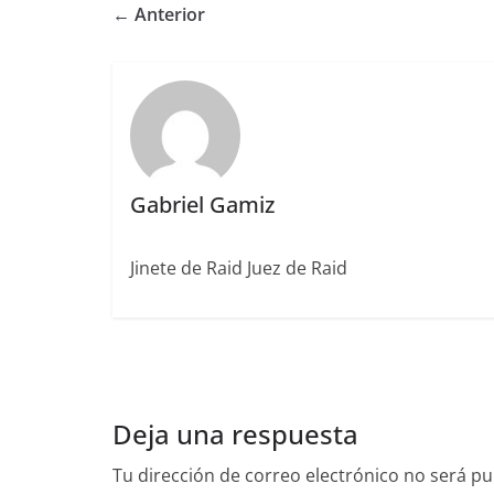
e
te
l
e
l
re
p
← Anterior
b
r
dI
st
a
o
n
rt
o
ir
k
Gabriel Gamiz
Jinete de Raid Juez de Raid
Deja una respuesta
Tu dirección de correo electrónico no será pu