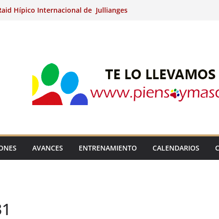
aid Hípico Internacional de Jullianges
Arabian, Aytº de Llaneras (Asturias).
Internacional de Ripoll (Girona).
 15º Prueba Clasificatoria del Ciclo de
 de Raid.
ina Kung (Badajoz).
IONES
AVANCES
ENTRENAMIENTO
CALENDARIOS
31