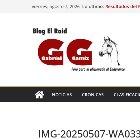
Saltar
Lo último:
Resultados del R
viernes, agosto 7, 2026
al
(FRA). 4/8/26.
VIII Raid Hípico 
contenido
29º Raid Hípico 
Resultados de la
Caballos Jóvenes
Raid Hípico Elad
EL
RAID
NOTICIAS
CRONICAS
CLASIFICAC
IMG-20250507-WA03