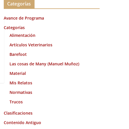
Categorías
h
i
Avance de Programa
v
o
Categorías
s
Alimentación
Artículos Veterinarios
Barefoot
Las cosas de Many (Manuel Muñoz)
Material
Mis Relatos
Normativas
Trucos
Clasificaciones
Contenido Antiguo