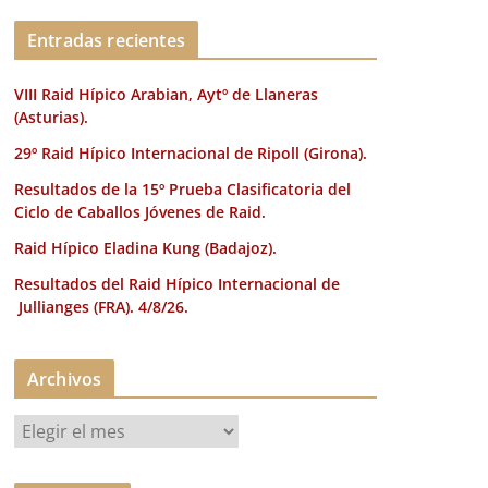
k
Entradas recientes
VIII Raid Hípico Arabian, Aytº de Llaneras
(Asturias).
29º Raid Hípico Internacional de Ripoll (Girona).
Resultados de la 15º Prueba Clasificatoria del
Ciclo de Caballos Jóvenes de Raid.
Raid Hípico Eladina Kung (Badajoz).
Resultados del Raid Hípico Internacional de
Jullianges (FRA). 4/8/26.
Archivos
A
r
c