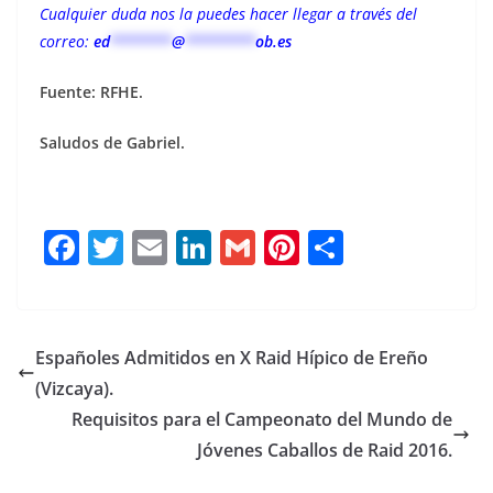
Cualquier duda nos la puedes hacer llegar a través del
correo:
ed
*******
@
********
ob.es
Fuente: RFHE.
Saludos de Gabriel.
F
T
E
Li
G
Pi
C
a
w
m
n
m
n
o
c
it
ai
k
ai
te
m
e
te
l
e
l
re
p
Españoles Admitidos en X Raid Hípico de Ereño
b
r
dI
st
a
(Vizcaya).
o
n
rt
Requisitos para el Campeonato del Mundo de
o
ir
Jóvenes Caballos de Raid 2016.