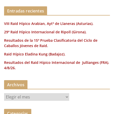
Entradas recientes
VIII Raid Hípico Arabian, Aytº de Llaneras (Asturias).
29º Raid Hípico Internacional de Ripoll (Girona).
Resultados de la 15º Prueba Clasificatoria del Ciclo de
Caballos Jóvenes de Raid.
Raid Hípico Eladina Kung (Badajoz).
Resultados del Raid Hípico Internacional de Jullianges (FRA).
4/8/26.
Archivos
A
r
c
Categorías