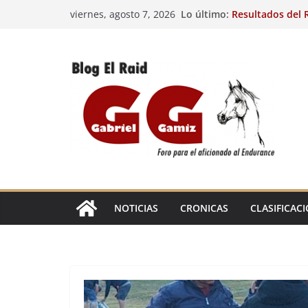
Saltar
Lo último:
Resultados del R
viernes, agosto 7, 2026
al
(FRA). 4/8/26.
VIII Raid Hípico 
contenido
29º Raid Hípico 
Resultados de la
Caballos Jóvenes
Raid Hípico Elad
EL
RAID
NOTICIAS
CRONICAS
CLASIFICAC