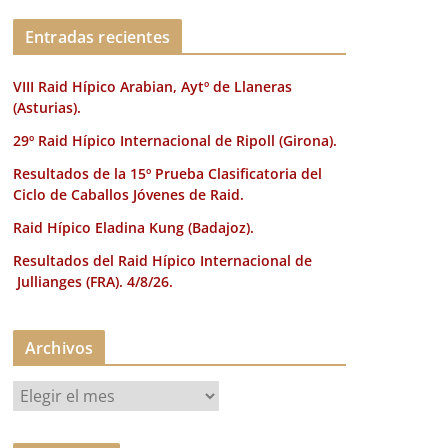
k
Entradas recientes
VIII Raid Hípico Arabian, Aytº de Llaneras
(Asturias).
29º Raid Hípico Internacional de Ripoll (Girona).
Resultados de la 15º Prueba Clasificatoria del
Ciclo de Caballos Jóvenes de Raid.
Raid Hípico Eladina Kung (Badajoz).
Resultados del Raid Hípico Internacional de
Jullianges (FRA). 4/8/26.
Archivos
A
r
c