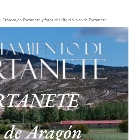
.
,
Crónica
,
en Fortanete
,
y fotos del I Raid Hípico de Fortanete