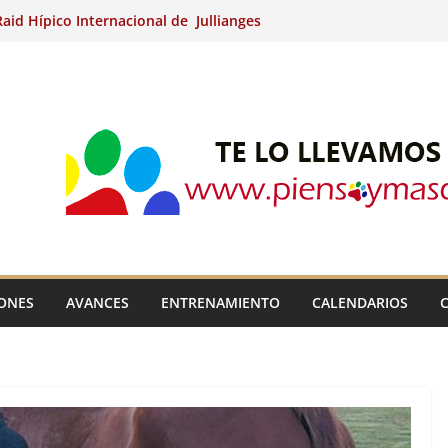
aid Hípico Internacional de Jullianges
Arabian, Aytº de Llaneras (Asturias).
Internacional de Ripoll (Girona).
 15º Prueba Clasificatoria del Ciclo de
 de Raid.
ina Kung (Badajoz).
IONES
AVANCES
ENTRENAMIENTO
CALENDARIOS