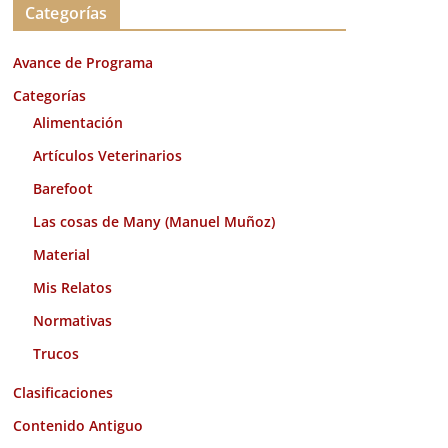
Categorías
h
i
Avance de Programa
v
o
Categorías
s
Alimentación
Artículos Veterinarios
Barefoot
Las cosas de Many (Manuel Muñoz)
Material
Mis Relatos
Normativas
Trucos
Clasificaciones
Contenido Antiguo