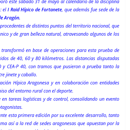
poró este sábado 31 de mayo al
calendario de la disciplina
: el
I Raid
Hípico de Fortanete
, que además fue sede de la
de Aragón.
procedentes de distintos puntos del
territorio nacional, que
cnico y de gran
belleza natural, atravesando algunos de los
e transformó en base de operaciones para
esta prueba de
rridos de 40, 60 y 80
kilómetros. Las distancias disputadas
60 y
CEA-P 40, con tramos que pusieron a prueba tanto la
e jinete y caballo.
eración Hípica Aragonesa y en colaboración
con entidades
iso del entorno rural con
el deporte.
en tareas logísticas y de
control, consolidando un evento
tagonistas.
ente esta primera edición por su
excelente desarrollo, tanto
uma así a la
red de sedes aragonesas que apuestan por la