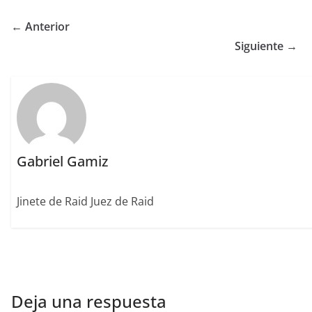
c
it
ai
k
ai
te
m
e
te
l
e
l
re
p
← Anterior
b
r
dI
st
a
Siguiente →
o
n
rt
o
ir
k
Gabriel Gamiz
Jinete de Raid Juez de Raid
Deja una respuesta