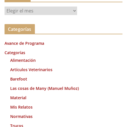
A
r
c
Categorías
h
i
Avance de Programa
v
o
Categorías
s
Alimentación
Artículos Veterinarios
Barefoot
Las cosas de Many (Manuel Muñoz)
Material
Mis Relatos
Normativas
Trucos