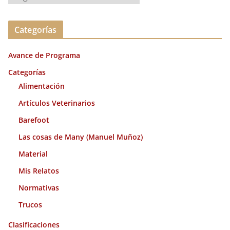
r
c
Categorías
h
i
Avance de Programa
v
o
Categorías
s
Alimentación
Artículos Veterinarios
Barefoot
Las cosas de Many (Manuel Muñoz)
Material
Mis Relatos
Normativas
Trucos
Clasificaciones