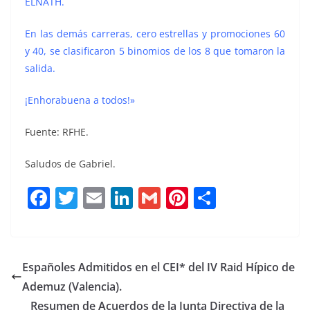
ELNATH.
En las demás carreras, cero estrellas y promociones 60
y 40, se clasificaron 5 binomios de los 8 que tomaron la
salida.
¡Enhorabuena a todos!»
Fuente: RFHE.
Saludos de Gabriel.
F
T
E
Li
G
Pi
C
a
w
m
n
m
n
o
c
it
ai
k
ai
te
m
e
te
l
e
l
re
p
Españoles Admitidos en el CEI* del IV Raid Hípico de
b
r
dI
st
a
Ademuz (Valencia).
o
n
rt
Resumen de Acuerdos de la Junta Directiva de la