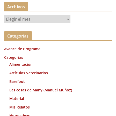
Archivos
A
r
c
Categorías
h
i
Avance de Programa
v
o
Categorías
s
Alimentación
Artículos Veterinarios
Barefoot
Las cosas de Many (Manuel Muñoz)
Material
Mis Relatos
Normativas