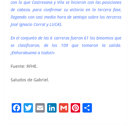
con lo que Castresana y Vila se hicieron con las posiciones
de cabeza, para confirmar su victoria en la tercera fase,
llegando con casi media hora de ventaja sobre los terceros
José Ignacio Corral y LUCAS.
En el conjunto de las 6 carreras fueron 61 los binomios que
se clasificaron, de los 109 que tomaron la salida.
¡Enhorabuena a todos!»
Fuente: RFHE.
Saludos de Gabriel.
F
T
E
Li
G
Pi
C
a
w
m
n
m
n
o
c
it
ai
k
ai
te
m