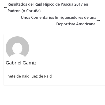
e
te
l
e
l
re
p
Resultados del Raid Hípico de Pascua 2017 en
b
r
dI
st
a
Padron (A Coruña).
o
n
rt
Unos Comentarios Enriquecedores de una
o
ir
Deportista Americana.
k
Gabriel Gamiz
Jinete de Raid Juez de Raid