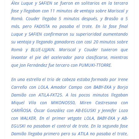
Álex Luque y SAFIEN se fueron en solitarios en la tercera
fase y llegaban con 11 minutos de ventaja sobre Mariscal y
Romà. Couder llegaba 5 minutos después, y Brasão a 5
más, pero FADISTA no pasaba el trote. En la fase final
Luque y SAFIEN confirmaron su superioridad aumentando
su ventaja y llegando ganadores con casi 20 minutos sobre
Romà y BLUE-UJJAIN. Mariscal y Couder tuvieron que
levantar el pie del acelerador para clasificarse, mientras
que Jon Fernández fue tercero con PUMUKI-TTORRE.
En una estrella el trío de cabeza estaba formado por Irene
Carreño con LOLA, Amador Campo con BABY-EKA y Borja
Damião con ATILA-FKT25. A los pocos minutos llegaban
Miquel Vila con MIKONOS50, Miren Castresana con
CARIÑOSA, Óscar González con AB-EGUSKI y Jennifer Loza
con WALKER. En el primer vetgate LOLA, BABY-EKA y AB-
EGUSKI no pasaban el control de trote. En la segunda fase
Damião llegaba primero pero su ATILA no pasaba el trote,