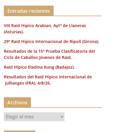
k
Entradas recientes
VIII Raid Hípico Arabian, Aytº de Llaneras
(Asturias).
29º Raid Hípico Internacional de Ripoll (Girona).
Resultados de la 15º Prueba Clasificatoria del
Ciclo de Caballos Jóvenes de Raid.
Raid Hípico Eladina Kung (Badajoz).
Resultados del Raid Hípico Internacional de
Jullianges (FRA). 4/8/26.
Archivos
A
r
c