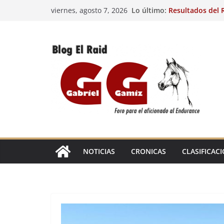
Saltar
Lo último:
Resultados del R
viernes, agosto 7, 2026
al
(FRA). 4/8/26.
VIII Raid Hípico 
contenido
29º Raid Hípico 
Resultados de la
Caballos Jóvenes
Raid Hípico Elad
EL
RAID
NOTICIAS
CRONICAS
CLASIFICAC