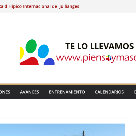
aid Hípico Internacional de Jullianges
Arabian, Aytº de Llaneras (Asturias).
Internacional de Ripoll (Girona).
 15º Prueba Clasificatoria del Ciclo de
 de Raid.
ina Kung (Badajoz).
IONES
AVANCES
ENTRENAMIENTO
CALENDARIOS