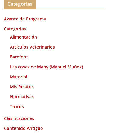
Categorías
h
i
Avance de Programa
v
o
Categorías
s
Alimentación
Artículos Veterinarios
Barefoot
Las cosas de Many (Manuel Muñoz)
Material
Mis Relatos
Normativas
Trucos
Clasificaciones
Contenido Antiguo