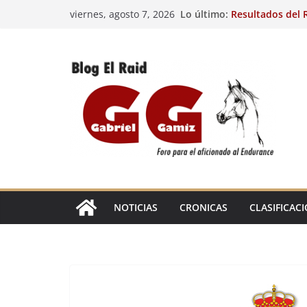
Saltar
Lo último:
Resultados del R
viernes, agosto 7, 2026
al
(FRA). 4/8/26.
VIII Raid Hípico 
contenido
29º Raid Hípico 
Resultados de la
Caballos Jóvenes
Raid Hípico Elad
EL
RAID
NOTICIAS
CRONICAS
CLASIFICAC