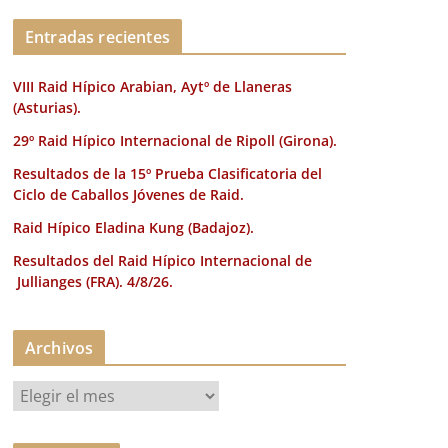
k
Entradas recientes
VIII Raid Hípico Arabian, Aytº de Llaneras
(Asturias).
29º Raid Hípico Internacional de Ripoll (Girona).
Resultados de la 15º Prueba Clasificatoria del
Ciclo de Caballos Jóvenes de Raid.
Raid Hípico Eladina Kung (Badajoz).
Resultados del Raid Hípico Internacional de
Jullianges (FRA). 4/8/26.
Archivos
A
r
c