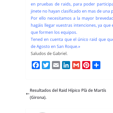
en pruebas de raids, para poder particip
jinete no hayan clasificado en mas de una 
Por ello necesitamos a la mayor brevedad 
hagáis llegar vuestras intenciones, ya que
que formen los equipos.
Tened en cuenta que el único raid que que
de Agosto en San Roque.»
Saludos de Gabriel.
F
T
E
Li
G
Pi
C
a
w
m
n
m
n
o
c
it
ai
k
ai
te
m
e
te
l
e
l
re
p
Resultados del Raid Hípico Plà de Martís
b
r
dI
st
a
(Girona).
o
n
rt