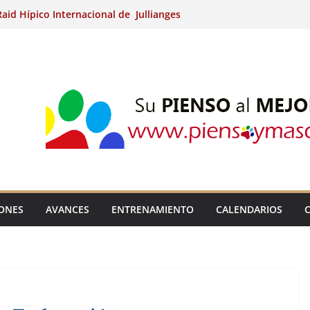
aid Hípico Internacional de Jullianges
Arabian, Aytº de Llaneras (Asturias).
Internacional de Ripoll (Girona).
 15º Prueba Clasificatoria del Ciclo de
 de Raid.
ina Kung (Badajoz).
IONES
AVANCES
ENTRENAMIENTO
CALENDARIOS