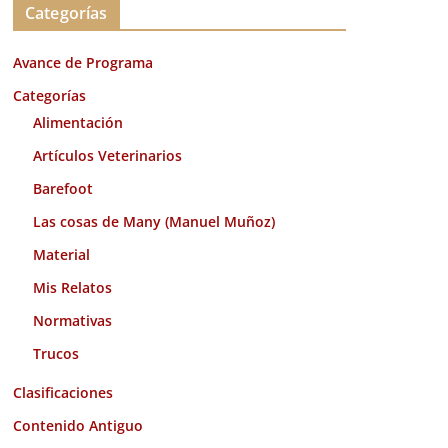
Categorías
h
i
Avance de Programa
v
o
Categorías
s
Alimentación
Artículos Veterinarios
Barefoot
Las cosas de Many (Manuel Muñoz)
Material
Mis Relatos
Normativas
Trucos
Clasificaciones
Contenido Antiguo