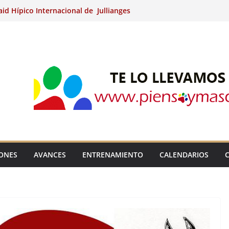
aid Hípico Internacional de Jullianges
nternacional de Ripoll (Girona).
15º Prueba Clasificatoria del Ciclo de
 de Raid.
ina Kung (Badajoz).
aid Hípico Internacional de Jullianges
IONES
AVANCES
ENTRENAMIENTO
CALENDARIOS