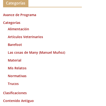
Categorías
h
i
Avance de Programa
v
o
Categorías
s
Alimentación
Artículos Veterinarios
Barefoot
Las cosas de Many (Manuel Muñoz)
Material
Mis Relatos
Normativas
Trucos
Clasificaciones
Contenido Antiguo