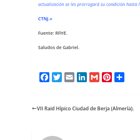
actualización se les prorrogará su condición hasta 
CTNJ.»
Fuente: RFHE.
Saludos de Gabriel.
F
T
E
Li
G
Pi
C
a
w
m
n
m
n
o
c
it
ai
k
ai
te
m
e
te
l
e
l
re
p
VII Raid Hípico Ciudad de Berja (Almería).
b
r
dI
st
a
o
n
rt
o
ir