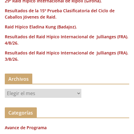
29º Raid Hípico Internacional de Ripoll (Girona).
Resultados de la 15º Prueba Clasificatoria del Ciclo de
Caballos Jóvenes de Raid.
Raid Hípico Eladina Kung (Badajoz).
Resultados del Raid Hípico Internacional de Jullianges (FRA).
4/8/26.
Resultados del Raid Hípico Internacional de Jullianges (FRA).
3/8/26.
Archivos
A
r
c
Categorías
h
i
Avance de Programa
v