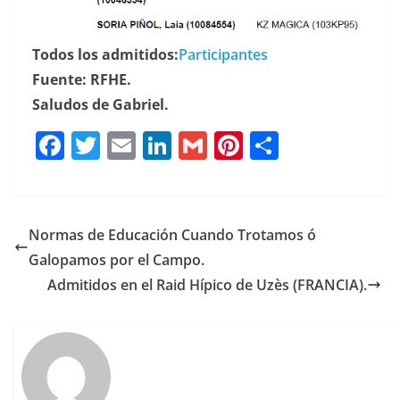
Todos los admitidos:
Participantes
Fuente: RFHE.
Saludos de Gabriel.
F
T
E
Li
G
Pi
C
a
w
m
n
m
n
o
c
it
ai
k
ai
te
m
e
te
l
e
l
re
p
Normas de Educación Cuando Trotamos ó
b
r
dI
st
a
Galopamos por el Campo.
o
n
rt
Admitidos en el Raid Hípico de Uzès (FRANCIA).
o
ir
k