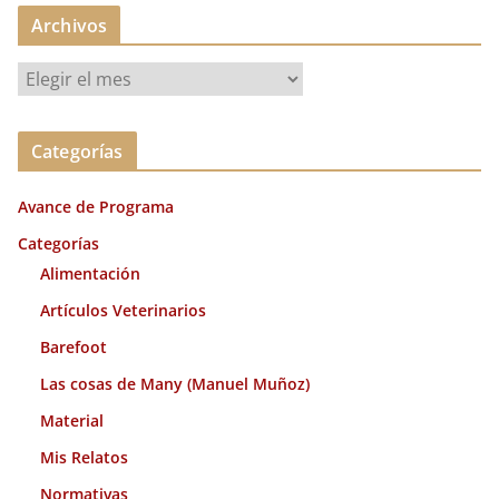
Archivos
A
r
c
Categorías
h
i
Avance de Programa
v
o
Categorías
s
Alimentación
Artículos Veterinarios
Barefoot
Las cosas de Many (Manuel Muñoz)
Material
Mis Relatos
Normativas