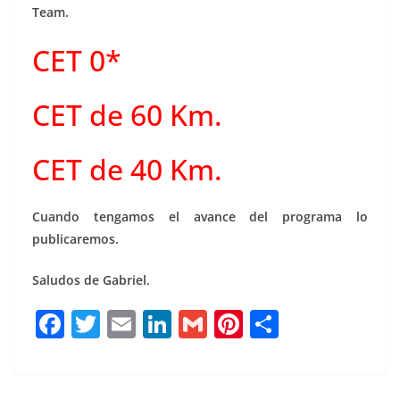
Team.
CET 0*
CET de 60 Km.
CET de 40 Km.
Cuando tengamos el avance del programa lo
publicaremos.
Saludos de Gabriel.
F
T
E
Li
G
Pi
C
a
w
m
n
m
n
o
c
it
ai
k
ai
te
m