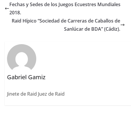
e
te
l
e
l
re
p
Fechas y Sedes de los Juegos Ecuestres Mundiales
b
r
dI
st
a
2018.
o
n
rt
Raid Hípico “Sociedad de Carreras de Caballos de
o
ir
Sanlúcar de BDA” (Cádiz).
k
Gabriel Gamiz
Jinete de Raid Juez de Raid