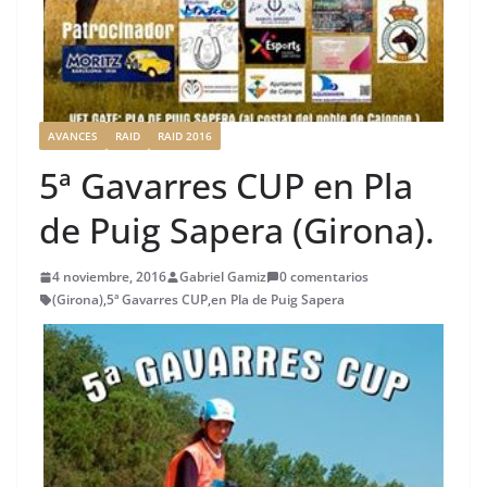
AVANCES
RAID
RAID 2016
5ª Gavarres CUP en Pla
de Puig Sapera (Girona).
4 noviembre, 2016
Gabriel Gamiz
0 comentarios
(Girona)
,
5ª Gavarres CUP
,
en Pla de Puig Sapera