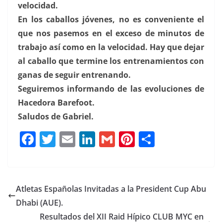
velocidad.
En los caballos jóvenes, no es conveniente el
que nos pasemos en el exceso de minutos de
trabajo así como en la velocidad. Hay que dejar
al caballo que termine los entrenamientos con
ganas de seguir entrenando.
Seguiremos informando de las evoluciones de
Hacedora Barefoot.
Saludos de Gabriel.
F
T
E
Li
G
Pi
C
a
w
m
n
m
n
o
c
it
ai
k
ai
te
m
e
te
l
e
l
re
p
Atletas Españolas Invitadas a la President Cup Abu
b
r
dI
st
a
Dhabi (AUE).
o
n
rt
Resultados del XII Raid Hípico CLUB MYC en