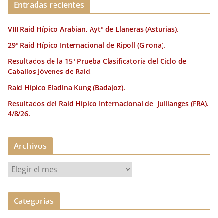
Entradas recientes
VIII Raid Hípico Arabian, Aytº de Llaneras (Asturias).
29º Raid Hípico Internacional de Ripoll (Girona).
Resultados de la 15º Prueba Clasificatoria del Ciclo de
Caballos Jóvenes de Raid.
Raid Hípico Eladina Kung (Badajoz).
Resultados del Raid Hípico Internacional de Jullianges (FRA).
4/8/26.
Archivos
A
r
c
Categorías
h
i