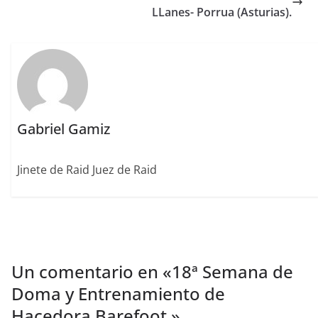
o
ir
LLanes- Porrua (Asturias).
k
Gabriel Gamiz
Jinete de Raid Juez de Raid
Un comentario en «
18ª Semana de
Doma y Entrenamiento de
Hacedora Barefoot.
»